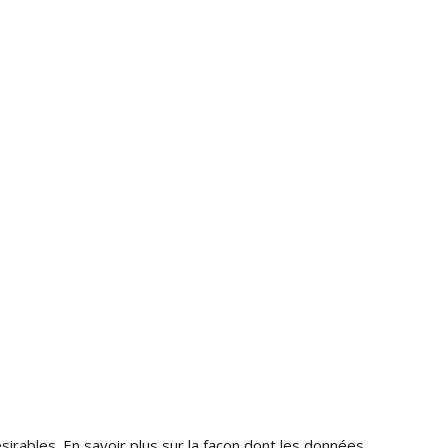
ésirables.
En savoir plus sur la façon dont les données