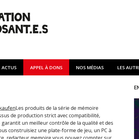
| Non à l'A45
tte contre une autoroute privée Vinci destructrice de l'env
ACTUS
APPEL À DONS
NOS MÉDIAS
LES AUTR
E
 kaufen
Les produits de la série de mémoire
us de production strict avec compatibilité,
a garantit un meilleur contrôle de la qualité et des
ous construisiez une plate-forme de jeu, un PC à
ce,
redacteur memoire
vous pouvez compter sur