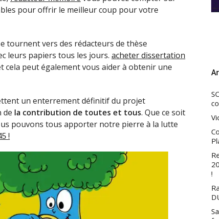
les pour offrir le meilleur coup pour votre
 se tournent vers des rédacteurs de thèse
c leurs papiers tous les jours.
acheter dissertation
 et cela peut également vous aider à obtenir une
Ar
SC
ttent un enterrement définitif du projet
co
n de
la contribution de toutes et tous
. Que ce soit
Vi
us pouvons tous apporter notre pierre à la lutte
Co
5 !
Pl
Re
20
!
Ra
DU
Sa