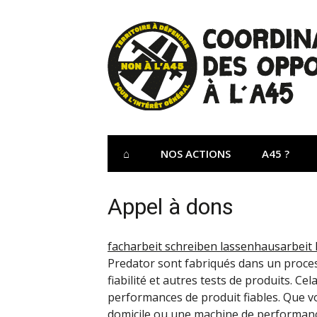
Aller
au
contenu
Site Officiel 
Coordination des opposants à l'A45 – Lu
⌂
NOS ACTIONS
A45 ?
Appel à dons
facharbeit schreiben lassen
hausarbeit
Predator sont fabriqués dans un process
fiabilité et autres tests de produits. Cel
performances de produit fiables. Que v
domicile ou une machine de performan