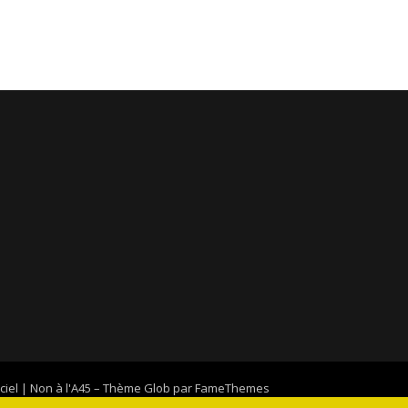
ciel | Non à l'A45
–
Thème Glob par
FameThemes