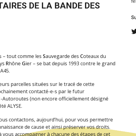
fe
TAIRES DE LA BANDE DES
Su
s – tout comme les
S
auvegarde des
C
oteaux du
ays
R
hône
G
ier – se bat depuis 1993 contre le grand
 A45.
urs parcelles situées sur le tracé de cette
rochainement contacté-e-s par le futur
I-Autoroutes (non encore officiellement désigné
iété ALYSE.
ous contactons, aujourd’hui, pour vous permettre
aissance de cause et ainsi préserver vos droits.
à vous accompagner à chacune des étapes de cet