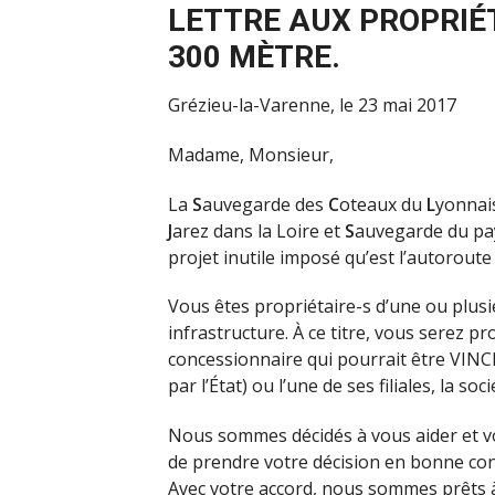
LETTRE AUX PROPRIÉ
300 MÈTRE.
Grézieu-la-Varenne, le 23 mai 2017
Madame, Monsieur,
La
S
auvegarde des
C
oteaux du
L
yonnai
J
arez dans la Loire et
S
auvegarde du p
projet inutile imposé qu’est l’autoroute
Vous êtes propriétaire-s d’une ou plusie
infrastructure. À ce titre, vous serez p
concessionnaire qui pourrait être VINC
par l’État) ou l’une de ses filiales, la soc
Nous sommes décidés à vous aider et v
de prendre votre décision en bonne conn
Avec votre accord, nous sommes prêts 