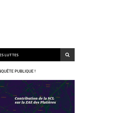
ironnement et responsable du gaspillage de l'argent public
ES LUTTES
NQUÊTE PUBLIQUE !