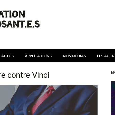
| Non à l'A45
tte contre une autoroute privée Vinci destructrice de l'env
ACTUS
APPEL À DONS
NOS MÉDIAS
LES AUTR
re contre Vinci
E