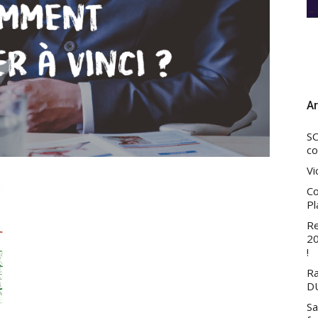
Ar
SC
co
Vi
Co
Pl
Re
20
!
Ra
DU
Sa