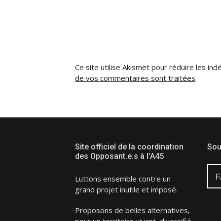
Ce site utilise Akismet pour réduire les ind
de vos commentaires sont traitées
.
Site officiel de la coordination
Sou
des Opposant.e.s à l’A45
F
Luttons ensemble contre un
grand projet inutile et imposé.
Proposons de belles alternatives,
pour un territoire vivant, diversifié