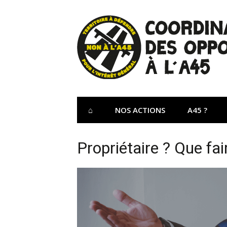
Aller
au
contenu
Site Officiel 
Coordination des opposants à l'A45 – Lu
⌂
NOS ACTIONS
A45 ?
Propriétaire ? Que fai