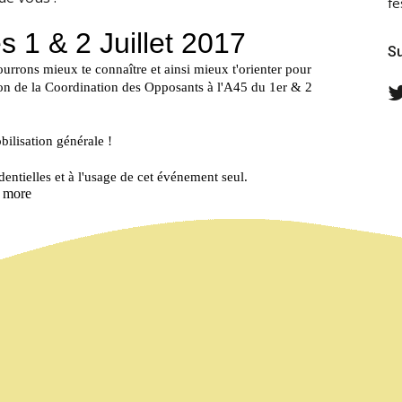
fe
Su