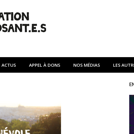
| Non à l'A45
tte contre une autoroute privée Vinci destructrice de l'env
ACTUS
APPEL À DONS
NOS MÉDIAS
LES AUTR
E