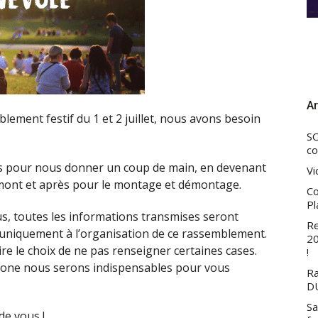
Ar
lement festif du 1 et 2 juillet, nous avons besoin
SC
co
es pour nous donner un coup de main, en devenant
Vi
mont et après pour le montage et démontage.
Co
Pl
us, toutes les informations transmises seront
Re
t uniquement à l’organisation de ce rassemblement.
20
re le choix de ne pas renseigner certaines cases.
!
hone nous serons indispensables pour vous
Ra
DU
Sa
de vous !