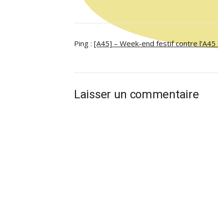
Ping :
[A45] – Week-end festif contre l’A45 –
Laisser un commentaire