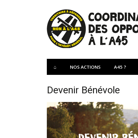
Aller
au
contenu
Site Officiel 
Coordination des opposants à l'A45 – Lu
⌂
NOS ACTIONS
A45 ?
Devenir Bénévole