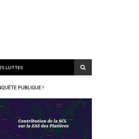
ironnement et responsable du gaspillage de l'argent public
ES LUTTES
NQUÊTE PUBLIQUE !