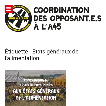
Aller
au
contenu
Site
Coordination des opposants à l'A45 – Lutte contre une
Officiel |
autoroute privée Vinci destructrice de l'environnement
et responsable du gaspillage de l'argent public
Non à
Étiquette :
Etats généraux de
l'A45
l’alimentation