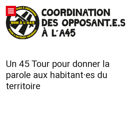
Aller
au
contenu
Site
Coordination des opposants à l'A45 – Lutte contre une
Officiel |
autoroute privée Vinci destructrice de l'environnement
et responsable du gaspillage de l'argent public
Non à
Un 45 Tour pour donner la
l'A45
parole aux habitant·es du
territoire