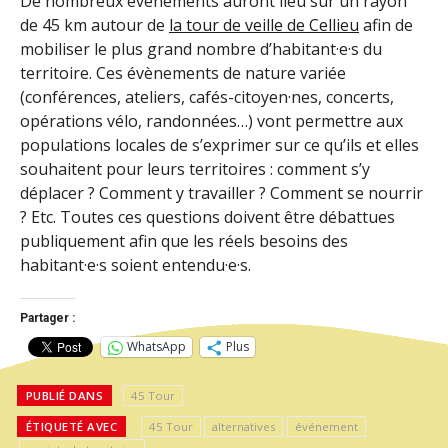
De nombreux évènements auront lieu sur un rayon
de 45 km autour de
la tour de veille de Cellieu
afin de
mobiliser le plus grand nombre d’habitant·e·s du
territoire. Ces évènements de nature variée
(conférences, ateliers, cafés-citoyen·nes, concerts,
opérations vélo, randonnées…) vont permettre aux
populations locales de s’exprimer sur ce qu’ils et elles
souhaitent pour leurs territoires : comment s’y
déplacer ? Comment y travailler ? Comment se nourrir
? Etc. Toutes ces questions doivent être débattues
publiquement afin que les réels besoins des
habitant·e·s soient entendu·e·s.
Partager :
WhatsApp
Plus
PUBLIÉ DANS
45 Tour
ÉTIQUETÉ AVEC
45 Tour
alternatives
événement