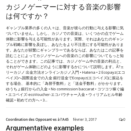
カジノゲーマーに対する音楽の影響
は何ですか？
ギャンブル業界の多くの人々は、音楽が彼らの行動に与える影響に気
づいていません。しかし、カジノでの音楽は、いくつかの点でゲーム
体験に影響を与える可能性があります。実際、それはあなたのギャン
ブル戦略に影響を及ぼし、あなたをより不注意にする可能性がありま
す。あなたが頻繁にギャンブラーであるならば、あなたはこの記事を
読むことによってカジノゲームへの音楽のこの影響についてもっと知
ることができます。この記事では、カジノゲーム中の音楽の利点と、
それがゲーム体験にどのように影響するかについて説明します。Ã?ェ
リーカジノ 出金方法オンラインカジノ入門 • Hatena • 2 Ecopayz(エコ
ペイズ)へ国際送金での入金 銀行送金でEcopayz(エコペイズ)に振込を
する場合、 基本的に「為替手数料」と「送金手数料」がかかります。
ゆうちょ銀行からの入金 • No commission baccarat • コツコツ稼ぐ編
• エコペイズ-ecoVoucher-エコバウチャー入金 • ウィリアムヒル年齢
確認 • 初めての方へ • 3...
Coordination des Opposant·es à l'A45
février 3, 2017
0
Argumentative examples