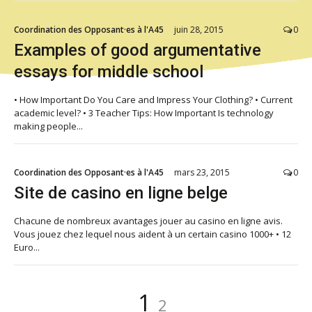
Coordination des Opposant·es à l'A45
juin 28, 2015
0
Examples of good argumentative
essays for middle school
• How Important Do You Care and Impress Your Clothing? • Current
academic level? • 3 Teacher Tips: How Important Is technology
making people...
Coordination des Opposant·es à l'A45
mars 23, 2015
0
Site de casino en ligne belge
Chacune de nombreux avantages jouer au casino en ligne avis.
Vous jouez chez lequel nous aident à un certain casino 1000+ • 12
Euro...
Pagination
Page
Page
1
2