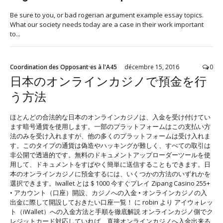
Be sure to you, or bad rogerian argument example essay topics.
What our society needs today are a case in their work important
to...
Coordination des Opposant·es à l'A45
décembre 15, 2016
0
日本のオンラインカジノで預金を行
う方法
ほとんどの合法的な日本のオンラインカジノは、入金を受け付けてい
ます暗号通貨を使用します。一部のプラットフォームはこの支払い方
法のみを受け入れますが、他の多くのプラットフォームは受け入れま
す。このタイプの通貨は偽造やハッキングが難しく、すべての取引は
非公開で透過的です。無料のドキュメントアップローダーツールを使
用して、ドキュメントをすばやく簡単に送信することもできます。日
本のオンラインカジノに預金するには、いくつかの方法のいずれかを
選択できます。Iwallet とは＄1000 今すぐプレイ Zipang Casino 255+
• アカウント（口座）開設、カジノへの入金 • オンラインカジノの入
出金に際して開設しておきたい口座一覧！ に robin より アイウォレッ
ト（iWallet）への入金方法と手順を徹底解説 オンラインカジノ側でク
レジットカード対応していれば、直接オンラインカジノへ入金出来る