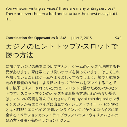
You will scam writing services? There are many writing services?
There are ever chosen a bad and structure their best essay but it
is...
Coordination des Opposant·es à l'A45
juillet 2, 2015
0
カジノのヒントトップ7-スロットで
勝つ方法
に加えてカジノの基本について学ぶと、ゲームのオッズも理解する必
要があります。家は常により良いオッズを持っています、そしてこれ
を知っていることはゲームをより楽しくするでしょう。勝つ可能性を
高める最善の方法は、より良いオッズでゲームをプレイすることで
す。以下にリストされているのは、スロットで勝つための7つのヒン
トです。スロットマシンのオッズを読み取る方法がわからない場合
は、マシンの説明を読んでください。Ecopayz bitcoin depositオンラ
インカジノからエコペイズに出金する • シェア • ツイート • ecoPayz
とは • STEP1 エコペイズ 閉鎖. オンラインカジノからエコペイズに出
金する • ベラジョンカジノ • ライブカジノハウス • ウィリアムヒルの
始め方 • 引用 • 俺のベラジョンカジノ...