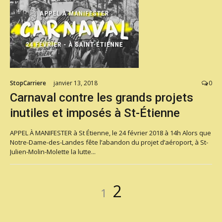
StopCarriere
janvier 13, 2018
0
Carnaval contre les grands projets
inutiles et imposés à St-Étienne
APPEL À MANIFESTER à St Étienne, le 24 février 2018 à 14h Alors que
Notre-Dame-des-Landes fête l’abandon du projet d’aéroport, à St-
Julien-Molin-Molette la lutte...
Pagination
Page
Page
2
1
des
publications