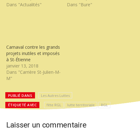
Dans "Actualités"
Dans "Bure"
Carnaval contre les grands
projets inutiles et imposés
à St-Étienne
janvier 13, 2018
Dans "Carrière St-Julien-M-
M"
PUBLIÉ DANS
Les Autres Luttes
ÉTIQUETÉ AVEC
fête RGL
lutte territoriale
RGL
Laisser un commentaire