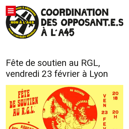
Aller
au
contenu
Site
Coordination des opposants à l'A45 – Lutte contre une
Officiel |
autoroute privée Vinci destructrice de l'environnement
et responsable du gaspillage de l'argent public
Non à
Fête de soutien au RGL,
l'A45
vendredi 23 février à Lyon