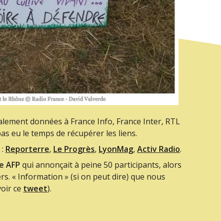
alement données à France Info, France Inter, RTL
pas eu le temps de récupérer les liens.
 :
Reporterre
,
Le Progrès
,
LyonMag
,
Activ Radio
.
e AFP
qui annonçait à peine 50 participants, alors
rs. « Information » (si on peut dire) que nous
oir ce
tweet
).