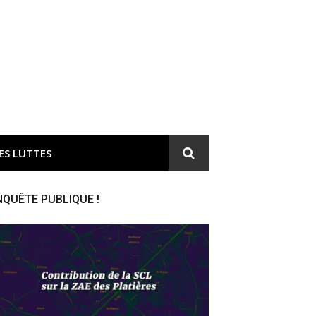
ironnement et responsable du gaspillage de l'argent public
ES LUTTES
NQUÊTE PUBLIQUE !