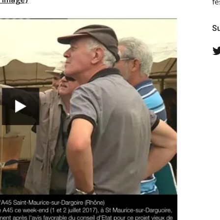
fe
Su