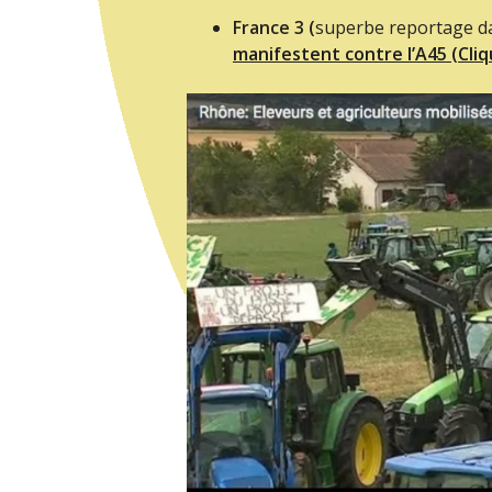
France 3 (
superbe reportage da
manifestent contre l’A45 (Cliq