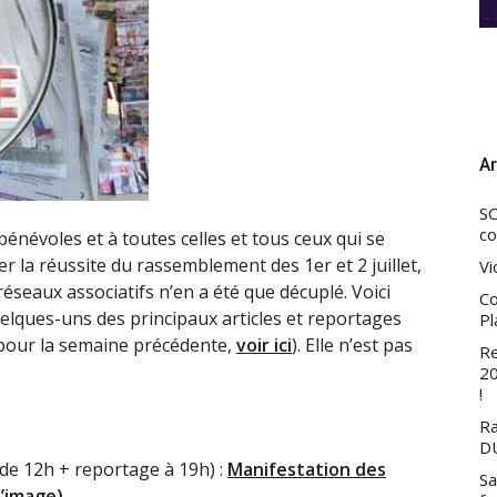
Ar
SC
co
énévoles et à toutes celles et tous ceux qui se
 la réussite du rassemblement des 1er et 2 juillet,
Vi
réseaux associatifs n’en a été que décuplé. Voici
Co
lques-uns des principaux articles et reportages
Pl
(pour la semaine précédente,
voir ici
). Elle n’est pas
Re
20
!
Ra
DU
 de 12h + reportage à 19h) :
Manifestation des
Sa
l’image)