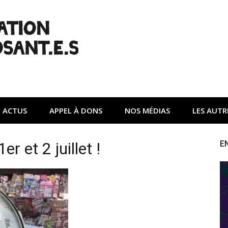
| Non à l'A45
tte contre une autoroute privée Vinci destructrice de l'env
ACTUS
APPEL À DONS
NOS MÉDIAS
LES AUTR
r et 2 juillet !
E