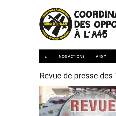
Aller
au
contenu
Site Officiel 
Coordination des opposants à l'A45 – Lu
⌂
NOS ACTIONS
A45 ?
Revue de presse des 1e