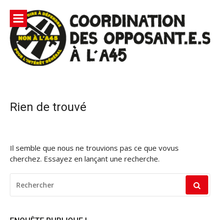
Aller
au
contenu
Site
Coordination des opposants à l'A45 – Lutte contre une
Officiel |
autoroute privée Vinci destructrice de l'environnement
et responsable du gaspillage de l'argent public
Non à
Rien de trouvé
l'A45
Il semble que nous ne trouvions pas ce que vovus
cherchez. Essayez en lançant une recherche.
RECHERCHER
POUR
: