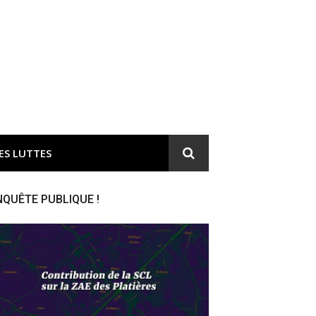
ironnement et responsable du gaspillage de l'argent public
ES LUTTES
NQUÊTE PUBLIQUE !