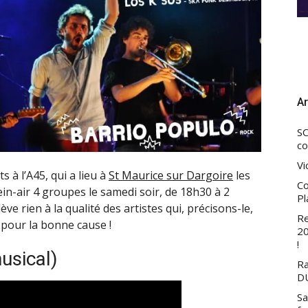
Ar
SC
co
Vi
 à l’A45, qui a lieu à
St Maurice sur Dargoire
les
Co
lein-air 4 groupes le samedi soir, de 18h30 à 2
Pl
ève rien à la qualité des artistes qui, précisons-le,
Re
pour la bonne cause !
20
!
usical)
Ra
DU
Sa