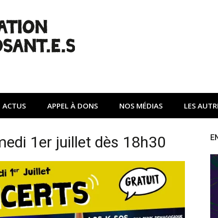
| Non à l'A45
tte contre une autoroute privée Vinci destructrice de l'env
ACTUS
APPEL À DONS
NOS MÉDIAS
LES AUTR
edi 1er juillet dès 18h30
E