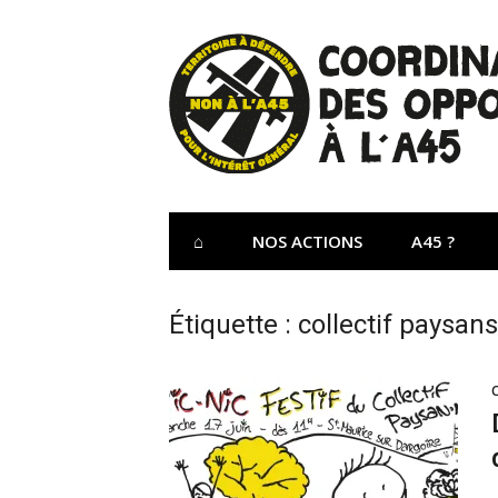
Aller
au
contenu
Site Officiel 
Coordination des opposants à l'A45 – Lu
⌂
NOS ACTIONS
A45 ?
Étiquette :
collectif paysans