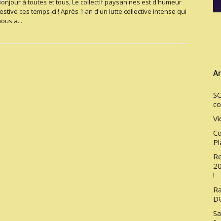
Bonjour à toutes et tous, Le collectif paysan·nes est d'humeur
estive ces temps-ci ! Après 1 an d'un lutte collective intense qui
ous a...
Ar
SC
co
Vi
Co
Pl
Re
20
!
Ra
DU
Sa