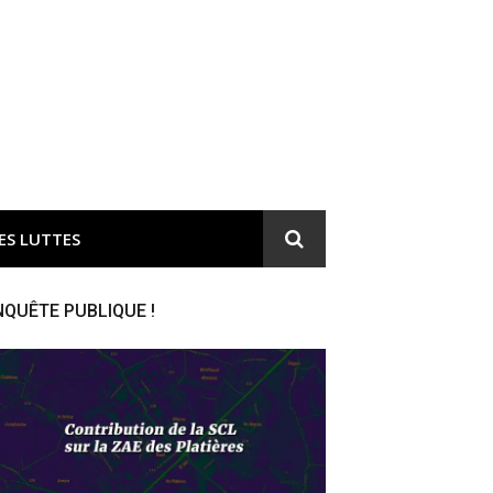
ironnement et responsable du gaspillage de l'argent public
ES LUTTES
NQUÊTE PUBLIQUE !