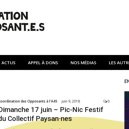
| Non à l'A45
tte contre une autoroute privée Vinci destructrice de l'env
ACTUS
APPEL À DONS
NOS MÉDIAS
LES AUTR
E
Coordination des Opposants à l'A45
juin 9, 2018
0
Dimanche 17 juin – Pic-Nic Festif
du Collectif Paysan·nes