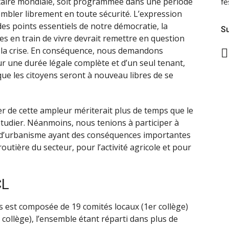
itaire mondiale, soit programmée dans une période
fe
mbler librement en toute sécurité. L’expression
des points essentiels de notre démocratie, la
Su
 en train de vivre devrait remettre en question
à la crise. En conséquence, nous demandons
r une durée légale complète et d’un seul tenant,
que les citoyens seront à nouveau libres de se
 de cette ampleur mériterait plus de temps que le
étudier. Néanmoins, nous tenions à participer à
r d’urbanisme ayant des conséquences importantes
 routière du secteur, pour l’activité agricole et pour
CL
 est composée de 19 comités locaux (1er collège)
collège), l’ensemble étant réparti dans plus de