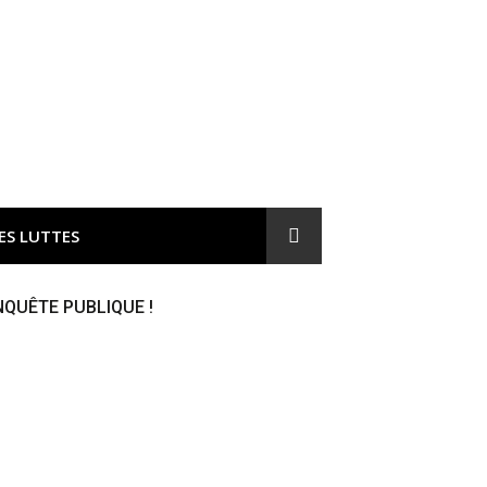
ironnement et responsable du gaspillage de l'argent public
ES LUTTES
NQUÊTE PUBLIQUE !