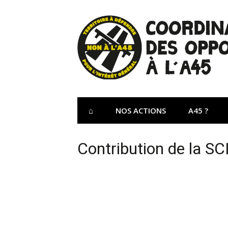
Aller
au
contenu
Site Officiel 
Coordination des opposants à l'A45 – Lu
⌂
NOS ACTIONS
A45 ?
Contribution de la SC