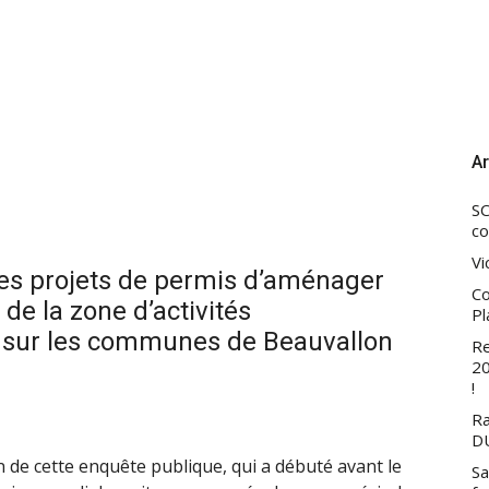
Ar
SC
co
Vi
es projets de permis d’aménager
Co
de la zone d’activités
Pl
 sur les communes de Beauvallon
Re
20
!
Ra
DU
 de cette enquête publique, qui a débuté avant le
Sa