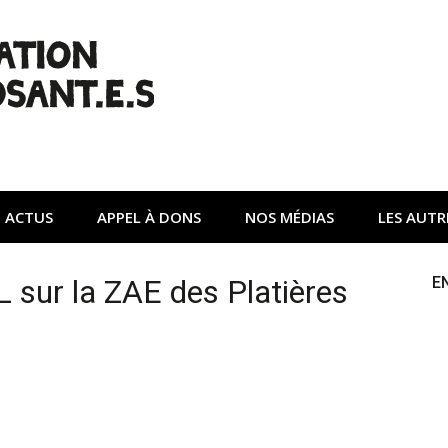
| Non à l'A45
tte contre une autoroute privée Vinci destructrice de l'env
ACTUS
APPEL À DONS
NOS MÉDIAS
LES AUTR
L sur la ZAE des Platières
E