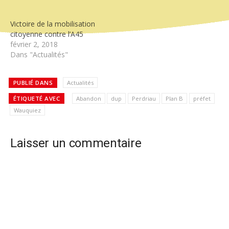
Victoire de la mobilisation
citoyenne contre l’A45
février 2, 2018
Dans "Actualités"
PUBLIÉ DANS
Actualités
ÉTIQUETÉ AVEC
Abandon
dup
Perdriau
Plan B
préfet
Wauquiez
Laisser un commentaire