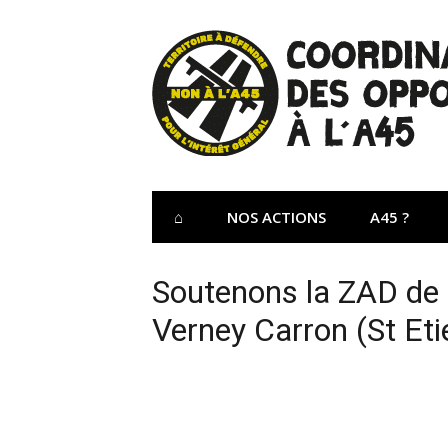
Aller
au
contenu
Site Officiel 
Coordination des opposants à l'A45 – Lu
⌂
NOS ACTIONS
A45 ?
Soutenons la ZAD de
Verney Carron (St Eti