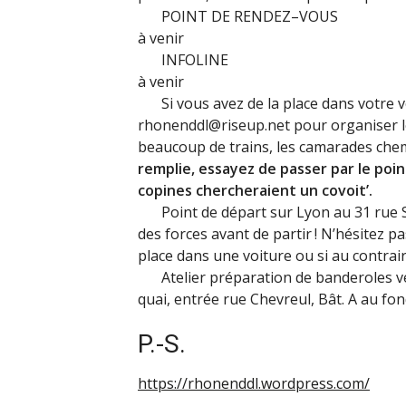
POINT
DE
RENDEZ
–
VOUS
à venir
INFOLINE
à venir
Si vous avez de la place dans votre vo
rhonenddl@riseup.net pour organiser les
beaucoup de trains, les camarades che
remplie, essayez de passer par le poi
copines chercheraient un covoit’.
Point de départ sur Lyon au 31 rue S
des forces avant de partir
! N’hésitez p
place dans une voiture ou si au contrai
Atelier préparation de banderoles ve
quai, entrée rue Chevreul, Bât. A au fo
P.-S.
https://rhonenddl.wordpress.com/