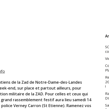
Ar
SC
co
Vi
Co
Pl
nfo
Re
20
utiens de la Zad de Notre-Dame-des-Landes
!
ek-end, sur place et partout ailleurs, pour
Ra
ion militaire de la
ZAD
. Pour celles et ceux qui
DU
n grand rassemblement festif aura lieu samedi 14
Sa
a police Verney Carron (St Etienne). Ramenez vos