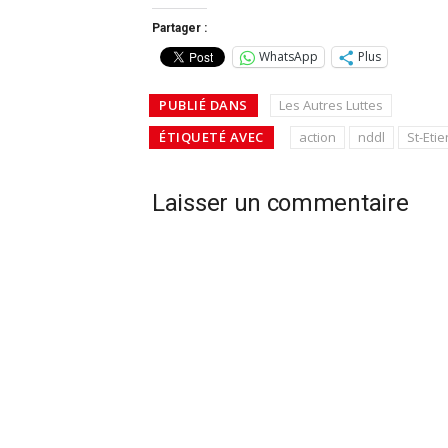
Partager :
WhatsApp
Plus
PUBLIÉ DANS
Les Autres Luttes
ÉTIQUETÉ AVEC
action
nddl
St-Eti
Laisser un commentaire