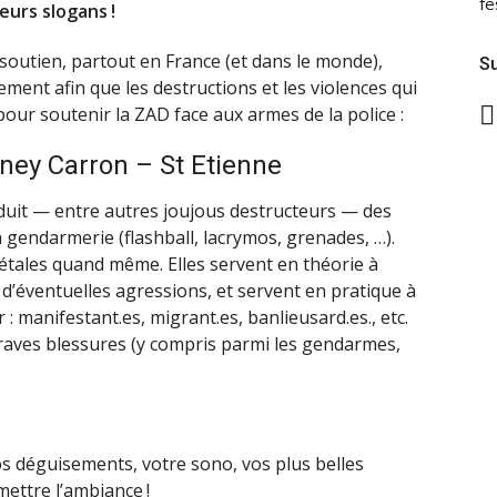
fe
leurs slogans
!
 soutien, partout en France (et dans le monde),
Su
ment afin que les destructions et les violences qui
pour soutenir la
ZAD
face aux armes de la police :
rney Carron – St Etienne
uit — entre autres joujous destructeurs — des
la gendarmerie (flashball, lacrymos, grenades, …).
tales quand même. Elles servent en théorie à
 d’éventuelles agressions, et servent en pratique à
 : manifestant.es, migrant.es, banlieusard.es., etc.
raves blessures (y compris parmi les gendarmes,
s déguisements, votre sono, vos plus belles
 mettre l’ambiance
!