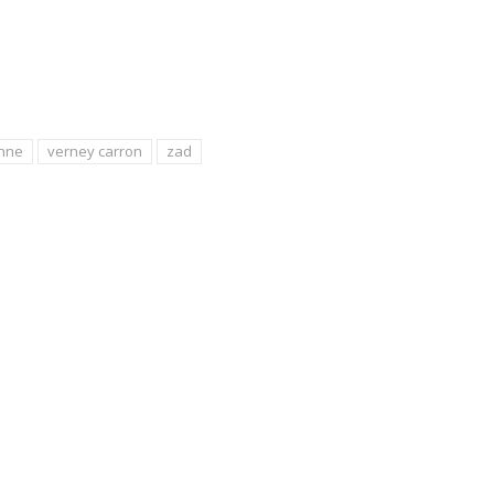
enne
verney carron
zad