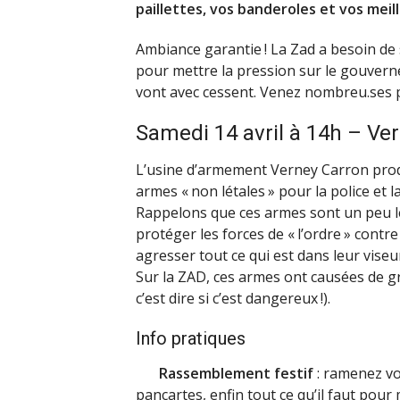
paillettes, vos banderoles et vos meil
Ambiance garantie
! La Zad a besoin de
pour mettre la pression sur le gouverne
vont avec cessent. Venez nombreu.ses 
Samedi 14 avril à 14h – Ve
L’usine d’armement Verney Carron prod
armes «
non létales
» pour la police et 
Rappelons que ces armes sont un peu lé
protéger les forces de «
l’ordre
» contre
agresser tout ce qui est dans leur viseur
Sur la
ZAD
, ces armes ont causées de g
c’est dire si c’est dangereux
!).
Info pratiques
Rassemblement festif
: ramenez vo
pancartes, enfin tout ce qu’il faut pour