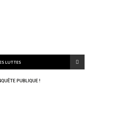
ironnement et responsable du gaspillage de l'argent public
ES LUTTES
NQUÊTE PUBLIQUE !