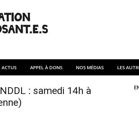
| Non à l'A45
tte contre une autoroute privée Vinci destructrice de l'env
ACTUS
APPEL À DONS
NOS MÉDIAS
LES AUTR
 NDDL : samedi 14h à
E
enne)