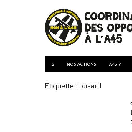
Aller
au
contenu
Site Officiel 
Coordination des opposants à l'A45 – Lu
⌂
NOS ACTIONS
A45 ?
Étiquette :
busard