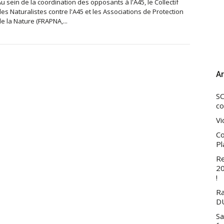
u sein de la coordination des opposants à l'A45, le Collectif
es Naturalistes contre l'A45 et les Associations de Protection
e la Nature (FRAPNA,...
Ar
SC
co
Vi
Co
Pl
Re
20
!
Ra
DU
Sa