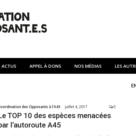
| Non à l'A45
tte contre une autoroute privée Vinci destructrice de l'env
ACTUS
APPEL À DONS
NOS MÉDIAS
LES AUTR
E
Coordination des Opposants à l'A45
juillet 4, 2017
0
Le TOP 10 des espèces menacées
par l’autoroute A45