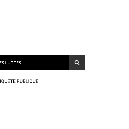
ironnement et responsable du gaspillage de l'argent public
ES LUTTES
NQUÊTE PUBLIQUE !