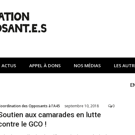
| Non à l'A45
tte contre une autoroute privée Vinci destructrice de l'env
ACTUS
APPEL À DONS
NOS MÉDIAS
LES AUTR
E
Coordination des Opposants à l'A45
septembre 10, 2018
0
Soutien aux camarades en lutte
contre le GCO !