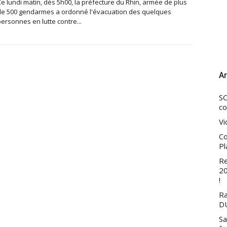
Ce lundi matin, dès 5h00, la préfecture du Rhin, armée de plus
de 500 gendarmes a ordonné l'évacuation des quelques
ersonnes en lutte contre...
Ar
SC
co
Vi
Co
Pl
Re
20
!
Ra
DU
Sa