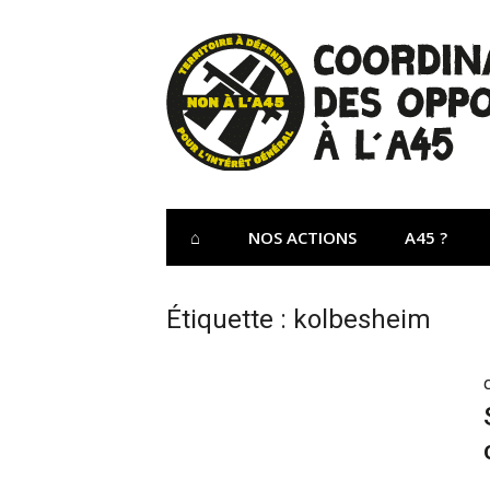
Aller
au
contenu
Site Officiel 
Coordination des opposants à l'A45 – Lu
⌂
NOS ACTIONS
A45 ?
Étiquette :
kolbesheim