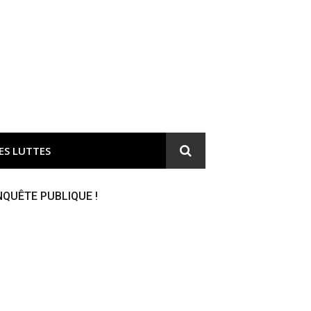
ironnement et responsable du gaspillage de l'argent public
ES LUTTES
NQUÊTE PUBLIQUE !