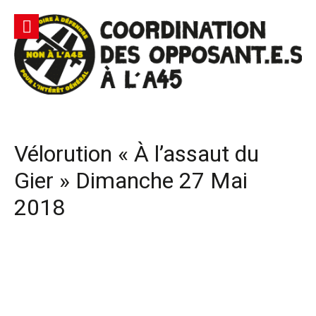
Aller
au
contenu
Site
Coordination des opposants à l'A45 – Lutte contre une
Officiel |
autoroute privée Vinci destructrice de l'environnement
et responsable du gaspillage de l'argent public
Non à
Vélorution « À l’assaut du
l'A45
Gier » Dimanche 27 Mai
2018