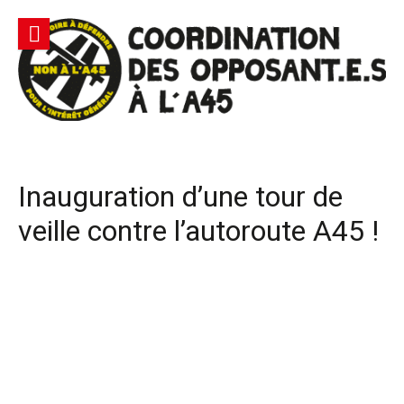
Aller
au
contenu
Site
Coordination des opposants à l'A45 – Lutte contre une
Officiel |
autoroute privée Vinci destructrice de l'environnement
et responsable du gaspillage de l'argent public
Non à
Inauguration d’une tour de
l'A45
veille contre l’autoroute A45 !