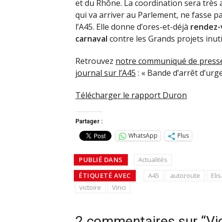
et du Rhône. La coordination sera très a
qui va arriver au Parlement, ne fasse p
l’A45. Elle donne d’ores-et-déjà
rendez-v
carnaval
contre les Grands projets inutil
Retrouvez
notre communiqué de press
journal sur l’A45
: « Bande d’arrêt d’urg
Télécharger le rapport Duron
Partager :
WhatsApp
Plus
PUBLIÉ DANS
Actualités
ÉTIQUETÉ AVEC
A45
autoroute
Eli
victoire
Vinci
2 commentaires sur “Vic