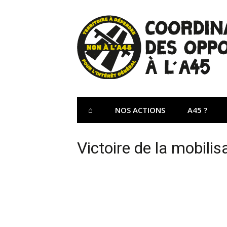
Aller
au
contenu
Site Officiel 
Coordination des opposants à l'A45 – Lu
⌂
NOS ACTIONS
A45 ?
Victoire de la mobilis