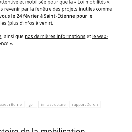
ttentive et mobilisée pour que la « Loi mobilités »,
as revenir par la fenêtre des projets inutiles comme
ous le 24 février à Saint-Étienne pour le
es (plus d’infos à venir).
e
, ainsi que
nos dernières informations
et
le web-
ence ».
sabeth Borne
gpii
infrastructure
rapport Duron
toire de la mobilisation