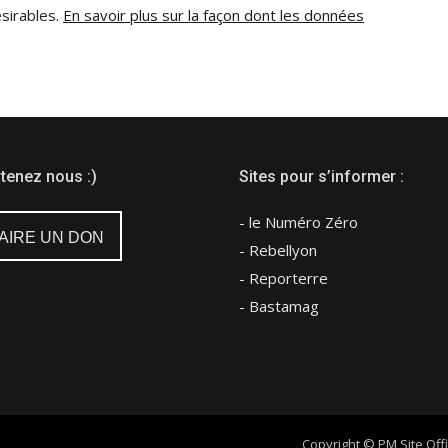
ésirables.
En savoir plus sur la façon dont les données
tenez nous :)
Sites pour s’informer :
- le Numéro Zéro
AIRE UN DON
- Rebellyon
- Reporterre
- Bastamag
Copyright © PM Site Offi