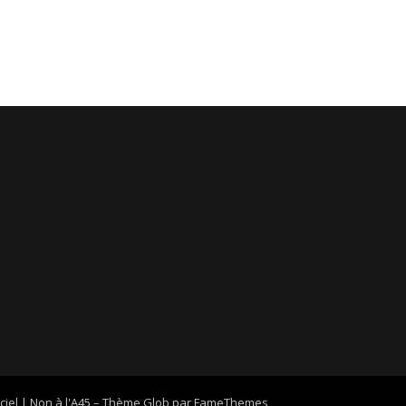
ciel | Non à l'A45
–
Thème Glob par
FameThemes