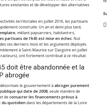
fe
ctures existantes et de développer des alternatives
Su
tivités territoriales en juillet 2016, les partisans
rapidement construite. Un an et demi plus tard,
emplaire
, mêlant paysan·ne·s, habitant·e·s,
des partisans de l’A45 est mise en échec
. Nul
 des ces derniers mois et les arguments déployés
blement à Saint-Maurice sur Dargoire en juillet
racteurs), ont fortement contribué à ce résultat.
’A45 doit être abandonnée et la
P abrogée
 désormais le gouvernement à
abroger purement
 publique qui date de 2008
, seule manière de
et de
consacrer les financements prévus à
t du quotidien
dans les départements de la Loire