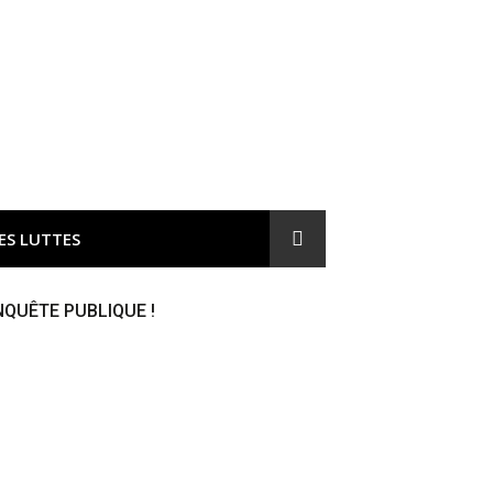
ironnement et responsable du gaspillage de l'argent public
ES LUTTES
NQUÊTE PUBLIQUE !