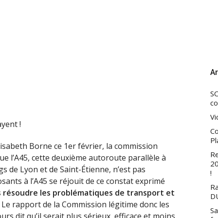
Ar
SC
co
Vi
yent !
Co
Pl
isabeth Borne ce 1er février, la commission
Re
que l’A45, cette deuxième autoroute parallèle à
20
gs de Lyon et de Saint-Étienne, n’est pas
!
osants à l’A45 se réjouit de ce constat exprimé
Ra
s résoudre les problématiques de transport et
DU
. Le rapport de la Commission légitime donc les
Sa
 dit qu’il serait plus sérieux, efficace et moins