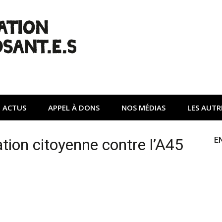
| Non à l'A45
tte contre une autoroute privée Vinci destructrice de l'env
ACTUS
APPEL À DONS
NOS MÉDIAS
LES AUTR
ation citoyenne contre l’A45
E