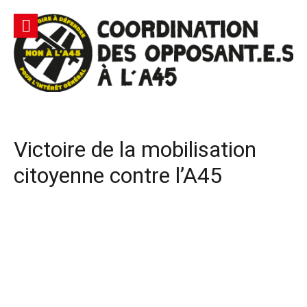
Aller
au
contenu
Site
Coordination des opposants à l'A45 – Lutte contre une
Officiel |
autoroute privée Vinci destructrice de l'environnement
et responsable du gaspillage de l'argent public
Non à
Victoire de la mobilisation
l'A45
citoyenne contre l’A45