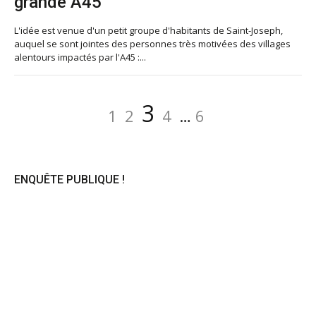
grande A45
L'idée est venue d'un petit groupe d'habitants de Saint-Joseph,
auquel se sont jointes des personnes très motivées des villages
alentours impactés par l'A45 :...
Pagination
Page
Page
Page
Page
Page
3
1
2
4
…
6
des
publications
ENQUÊTE PUBLIQUE !