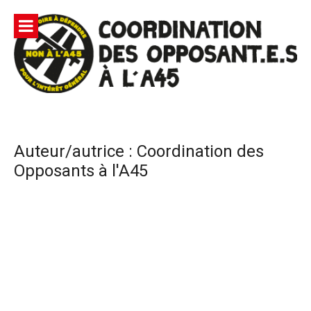
Aller
au
contenu
Site
Coordination des opposants à l'A45 – Lutte contre une
Officiel |
autoroute privée Vinci destructrice de l'environnement
et responsable du gaspillage de l'argent public
Non à
Auteur/autrice :
Coordination des
l'A45
Opposants à l'A45